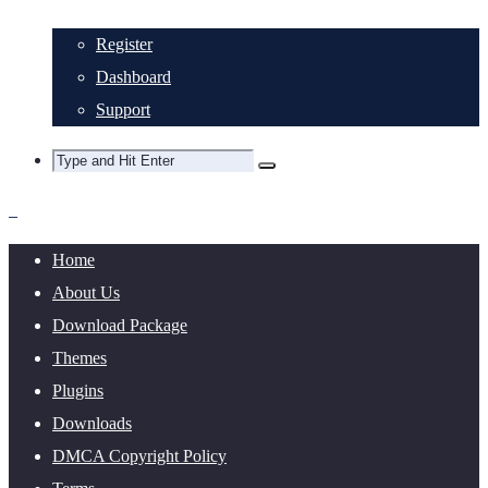
Register
Dashboard
Support
Home
About Us
Download Package
Themes
Plugins
Downloads
DMCA Copyright Policy