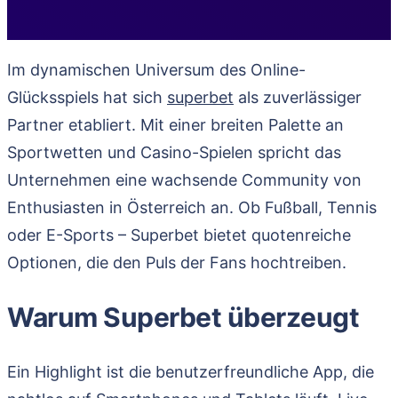
Im dynamischen Universum des Online-
Glücksspiels hat sich
superbet
als zuverlässiger
Partner etabliert. Mit einer breiten Palette an
Sportwetten und Casino-Spielen spricht das
Unternehmen eine wachsende Community von
Enthusiasten in Österreich an. Ob Fußball, Tennis
oder E-Sports – Superbet bietet quotenreiche
Optionen, die den Puls der Fans hochtreiben.
Warum Superbet überzeugt
Ein Highlight ist die benutzerfreundliche App, die