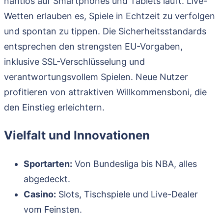
nahtlos auf Smartphones und Tablets läuft. Live-
Wetten erlauben es, Spiele in Echtzeit zu verfolgen
und spontan zu tippen. Die Sicherheitsstandards
entsprechen den strengsten EU-Vorgaben,
inklusive SSL-Verschlüsselung und
verantwortungsvollem Spielen. Neue Nutzer
profitieren von attraktiven Willkommensboni, die
den Einstieg erleichtern.
Vielfalt und Innovationen
Sportarten:
Von Bundesliga bis NBA, alles
abgedeckt.
Casino:
Slots, Tischspiele und Live-Dealer
vom Feinsten.