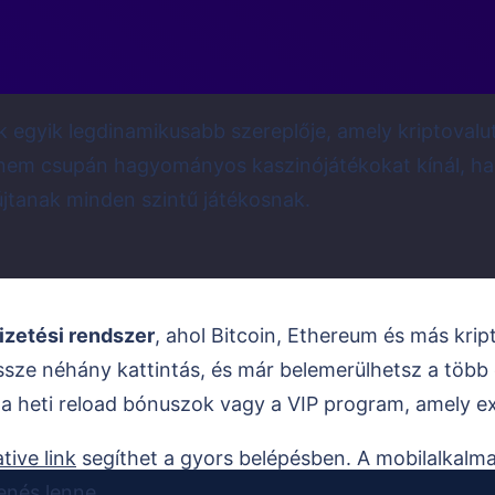
 egyik legdinamikusabb szereplője, amely kriptovalut
m nem csupán hagyományos kaszinójátékokat kínál, ha
újtanak minden szintű játékosnak.
izetési rendszer
, ahol Bitcoin, Ethereum és más kr
sze néhány kattintás, és már belemerülhetsz a több e
 a heti reload bónuszok vagy a VIP program, amely ex
tive link
segíthet a gyors belépésben. A mobilalkalmaz
enés lenne.