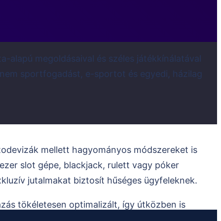
a-alapú megoldásaival és széles játékkínálatával
nem sportfogadást, e-sportot és egyedi, házilag
iptodevizák mellett hagyományos módszereket is
zer slot gépe, blackjack, rulett vagy póker
kluzív jutalmakat biztosít hűséges ügyfeleknek.
ás tökéletesen optimalizált, így útközben is