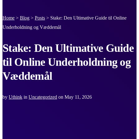
Home
>
Blog
>
Posts
>
Stake: Den Ultimative Guide til Online
Underholdning og Væddemål
Stake: Den Ultimative Guide
til Online Underholdning og
Væddemål
by
Uthink
in
Uncategorized
on
May 11, 2026