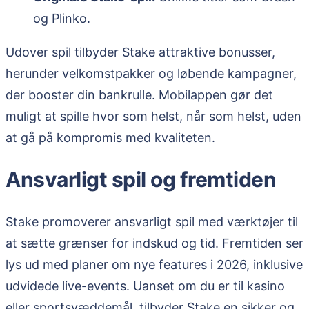
og Plinko.
Udover spil tilbyder Stake attraktive bonusser,
herunder velkomstpakker og løbende kampagner,
der booster din bankrulle. Mobilappen gør det
muligt at spille hvor som helst, når som helst, uden
at gå på kompromis med kvaliteten.
Ansvarligt spil og fremtiden
Stake promoverer ansvarligt spil med værktøjer til
at sætte grænser for indskud og tid. Fremtiden ser
lys ud med planer om nye features i 2026, inklusive
udvidede live-events. Uanset om du er til kasino
eller sportsvæddemål, tilbyder Stake en sikker og