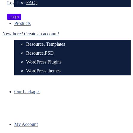
FAQs
Lost Password?
Products
New here? Create an account!
Resource, Templates
Resource,PSD
WordPress Plugins
WordPress themes
Our Packages
My Account