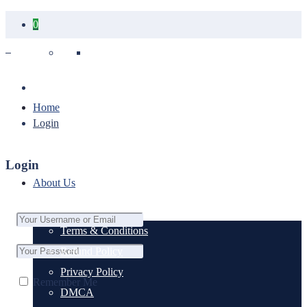
0
Your cart is empty.
Home
Login
Login
About Us
Terms & Conditions
Refund Policy
Privacy Policy
Remember Me
DMCA