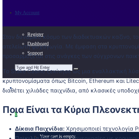
My Account
Register
Στον δυναμικό κόσμο των διαδικτυακών καζίνο, τ
Dashboard
ατελείωτη ψυχαγωγία. Με έμφαση στα κρυπτονομίσ
Support
προσαρμόζεται στις ανάγκες των σύγχρονων παικ
Το Stake Casino ξεκίνησε ως μια εναλλακτική λ
κρυπτονομίσματα όπως Bitcoin, Ethereum και Lite
διαθέτει χιλιάδες παιχνίδια, από κλασικές υποδοχ
Ποια Είναι τα Κύρια Πλεονεκ
0
Δίκαια Παιχνίδια:
Χρησιμοποιεί τεχνολογία P
Your cart is empty.
Ποικιλία Επιλογών:
Συνεργασίες με κορυφαίο