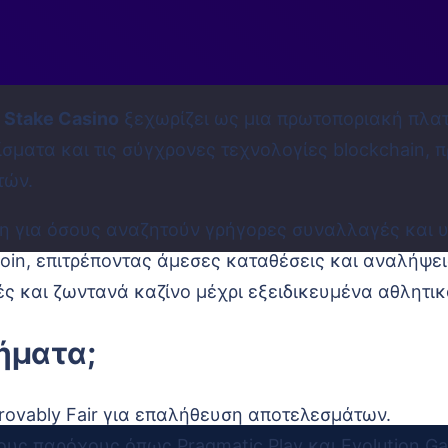
ο
Stake Casino
ξεχωρίζει ως μια πρωτοποριακή πλατ
ματα και τις σύγχρονες τεχνολογίες blockchain, π
τών.
ύση για όσους αναζητούν γρήγορες συναλλαγές και
coin, επιτρέποντας άμεσες καταθέσεις και αναλήψε
ές και ζωντανά καζίνο μέχρι εξειδικευμένα αθλητι
τήματα;
rovably Fair για επαλήθευση αποτελεσμάτων.
υς παρόχους όπως Pragmatic Play και Evolution Ga