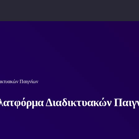
ικτυακών Παιγνίων
λατφόρμα Διαδικτυακών Παιγ