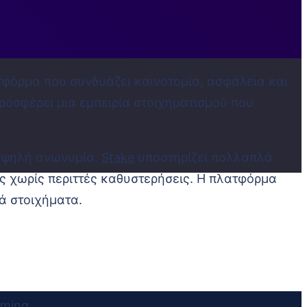
φόρμα που συνδυάζει καινοτομία, ασφάλεια και
ροσφέρει μια εμπειρία στοιχηματισμού που
 υψηλή ανωνυμία.
Stake
υποστηρίζει πολλαπλά
ις χωρίς περιττές καθυστερήσεις. Η πλατφόρμα
κά στοιχήματα.
ming.