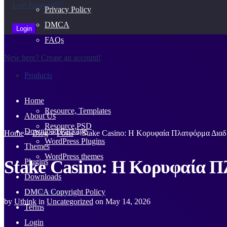
Lost Password?
Privacy Policy
DMCA
FAQs
New here? Create an account!
Products
Home
Resource, Templates
About Us
Resource,PSD
Download Package
Home
>
Blog
>
Posts
>
Stake Casino: Η Κορυφαία Πλατφόρμα Διαδ
WordPress Plugins
Themes
WordPress themes
Stake Casino: Η Κορυφαία Π
Plugins
Downloads
Our Packages
DMCA Copyright Policy
by
Uthink
in
Uncategorized
on
May 14, 2026
Terms
Login