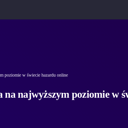
m poziomie w świecie hazardu online
a na najwyższym poziomie w św