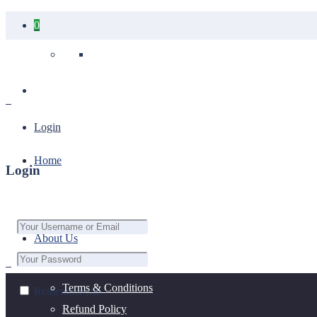
0
Your cart is empty.
Login
Home
Login
About Us
Terms & Conditions
Remember Me
Refund Policy