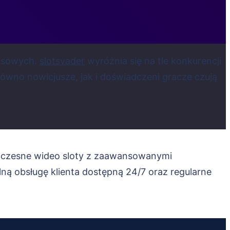
losowych.
slotsvader
wyróżnia się na tle konkurencji
równo nowicjusze, jak i doświadczeni gracze czują
oczesne wideo sloty z zaawansowanymi
ną obsługę klienta dostępną 24/7 oraz regularne