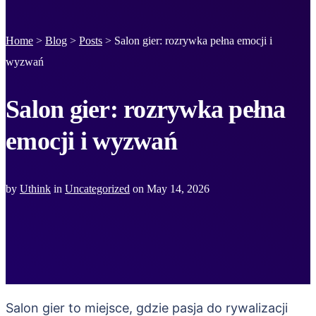
Home
>
Blog
>
Posts
>
Salon gier: rozrywka pełna emocji i
wyzwań
Salon gier: rozrywka pełna
emocji i wyzwań
by
Uthink
in
Uncategorized
on
May 14, 2026
Salon gier to miejsce, gdzie pasja do rywalizacji