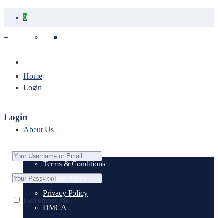
0
Your cart is empty.
Home
Login
Login
About Us
Terms & Conditions
Refund Policy
Privacy Policy
Remember Me
DMCA