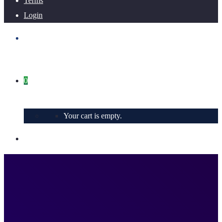
Terms
Login
0
Your cart is empty.