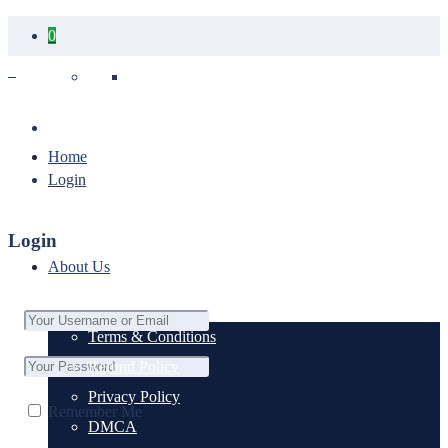
0
Your cart is empty.
Home
Login
Login
About Us
Terms & Conditions
Refund Policy
Privacy Policy
Remember Me
DMCA