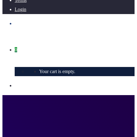
Terms
Login
0
Your cart is empty.