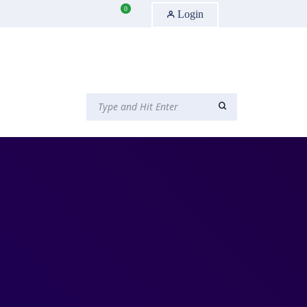
0
Login