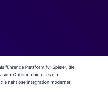
ls führende Plattform für Spieler, die
Casino-Optionen bietet es ein
t die nahtlose Integration moderner