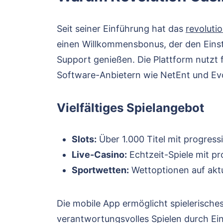
Seit seiner Einführung hat das
revoluti
einen Willkommensbonus, der den Einsti
Support genießen. Die Plattform nutzt 
Software-Anbietern wie NetEnt und Ev
Vielfältiges Spielangebot
Slots:
Über 1.000 Titel mit progress
Live-Casino:
Echtzeit-Spiele mit pr
Sportwetten:
Wettoptionen auf aktu
Die mobile App ermöglicht spielerisch
verantwortungsvolles Spielen durch Ein