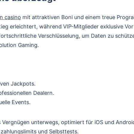
on casino
mit attraktiven Boni und einem treue Progra
eg erleichtert, während VIP-Mitglieder exklusive Vor
fortschrittliche Verschlüsselung, um Daten zu schüt
olution Gaming.
iven Jackpots.
ofessionellen Dealern.
elle Events.
es Vergnügen unterwegs, optimiert für iOS und Andro
zahlungslimits und Selbsttests.