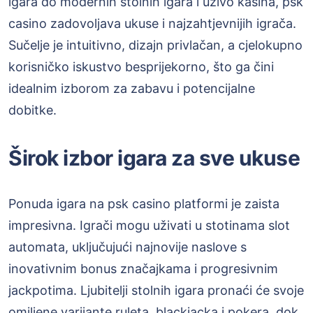
igara do modernih stolnih igara i uživo kasina, psk
casino zadovoljava ukuse i najzahtjevnijih igrača.
Sučelje je intuitivno, dizajn privlačan, a cjelokupno
korisničko iskustvo besprijekorno, što ga čini
idealnim izborom za zabavu i potencijalne
dobitke.
Širok izbor igara za sve ukuse
Ponuda igara na psk casino platformi je zaista
impresivna. Igrači mogu uživati u stotinama slot
automata, uključujući najnovije naslove s
inovativnim bonus značajkama i progresivnim
jackpotima. Ljubitelji stolnih igara pronaći će svoje
omiljene varijante ruleta, blackjacka i pokera, dok