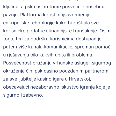
ključna, a psk casino tome posvećuje posebnu
pažnju. Platforma koristi najsuvremenije
enkripcijske tehnologije kako bi zaštitila sve
korisničke podatke i financijske transakcije. Osim
toga, tim za podršku korisnicima dostupan je
putem više kanala komunikacije, spreman pomoći
u rješavanju bilo kakvih upita ili problema.
Posvećenost pružanju vrhunske usluge i sigurnog
okruženja čini psk casino pouzdanim partnerom
za sve ljubitelje kasino igara u Hrvatskoj,
obećavajući nezaboravno iskustvo igranja koje je
sigurno i zabavno.