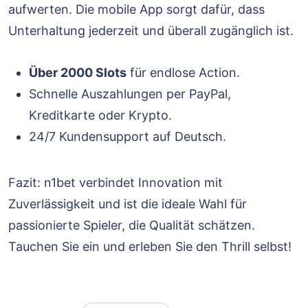
aufwerten. Die mobile App sorgt dafür, dass
Unterhaltung jederzeit und überall zugänglich ist.
Über 2000 Slots
für endlose Action.
Schnelle Auszahlungen per PayPal,
Kreditkarte oder Krypto.
24/7 Kundensupport auf Deutsch.
Fazit: n1bet verbindet Innovation mit
Zuverlässigkeit und ist die ideale Wahl für
passionierte Spieler, die Qualität schätzen.
Tauchen Sie ein und erleben Sie den Thrill selbst!