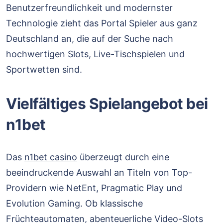
Benutzerfreundlichkeit und modernster
Technologie zieht das Portal Spieler aus ganz
Deutschland an, die auf der Suche nach
hochwertigen Slots, Live-Tischspielen und
Sportwetten sind.
Vielfältiges Spielangebot bei
n1bet
Das
n1bet casino
überzeugt durch eine
beeindruckende Auswahl an Titeln von Top-
Providern wie NetEnt, Pragmatic Play und
Evolution Gaming. Ob klassische
Früchteautomaten, abenteuerliche Video-Slots