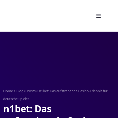
Home
>
Blog
>
Posts
>
n1bet: Das aufstrebende Casino-Erlebnis für
deutsche Spieler
n1bet: Das