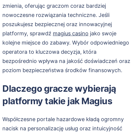
zmienia, oferując graczom coraz bardziej
nowoczesne rozwiązania techniczne. Jeśli
poszukujesz bezpiecznej oraz innowacyjnej
platformy, sprawdź
magius casino
jako swoje
kolejne miejsce do zabawy. Wybór odpowiedniego
operatora to kluczowa decyzja, która
bezpośrednio wpływa na jakość doświadczeń oraz
poziom bezpieczeństwa środków finansowych.
Dlaczego gracze wybierają
platformy takie jak Magius
Współczesne portale hazardowe kładą ogromny
nacisk na personalizację usług oraz intuicyjność