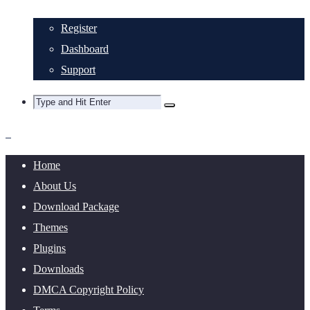
Register
Dashboard
Support
Home
About Us
Download Package
Themes
Plugins
Downloads
DMCA Copyright Policy