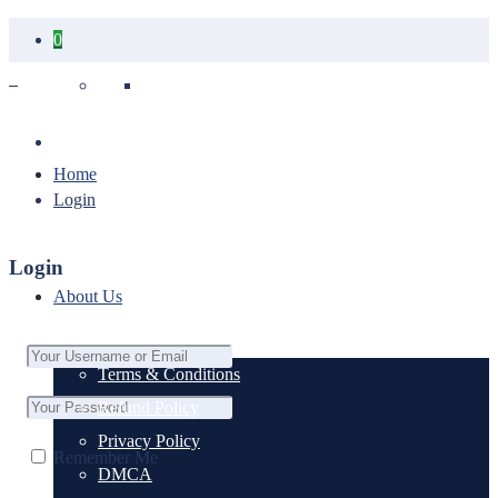
0
Your cart is empty.
Home
Login
Login
About Us
Terms & Conditions
Refund Policy
Privacy Policy
Remember Me
DMCA