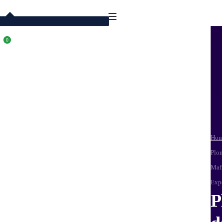
0
y.
Ho
Plon
Maf
Exp
P