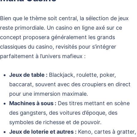
Bien que le thème soit central, la sélection de jeux
reste primordiale. Un casino en ligne axé sur ce
concept proposera généralement les grands
classiques du casino, revisités pour s’intégrer
parfaitement à l’univers mafieux :
Jeux de table :
Blackjack, roulette, poker,
baccarat, souvent avec des croupiers en direct
pour une immersion maximale.
Machines à sous :
Des titres mettant en scène
des gangsters, des voitures d’époque, des
symboles de richesse et de pouvoir.
Jeux de loterie et autres :
Keno, cartes à gratter,