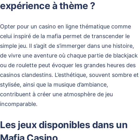
expérience à thème ?
Opter pour un casino en ligne thématique comme
celui inspiré de la mafia permet de transcender le
simple jeu. Il s’agit de s’immerger dans une histoire,
de vivre une aventure où chaque partie de blackjack
ou de roulette peut évoquer les grandes heures des
casinos clandestins. L’esthétique, souvent sombre et
stylisée, ainsi que la musique d’ambiance,
contribuent à créer une atmosphère de jeu
incomparable.
Les jeux disponibles dans un
Mafia Casino