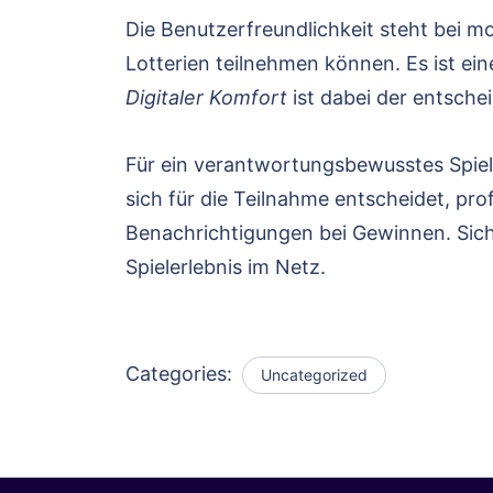
Die Benutzerfreundlichkeit steht bei m
Lotterien teilnehmen können. Es ist ei
Digitaler Komfort
ist dabei der entsche
Für ein verantwortungsbewusstes Spiele
sich für die Teilnahme entscheidet, pr
Benachrichtigungen bei Gewinnen. Sich
Spielerlebnis im Netz.
Categories:
Uncategorized