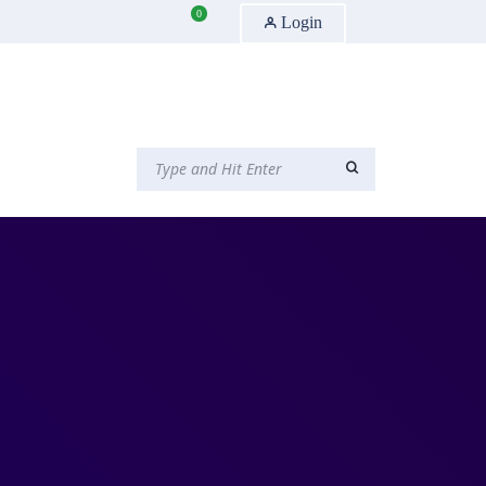
0
Login