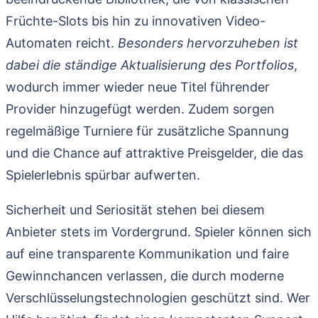
Früchte-Slots bis hin zu innovativen Video-
Automaten reicht.
Besonders hervorzuheben ist
dabei die ständige Aktualisierung des Portfolios
,
wodurch immer wieder neue Titel führender
Provider hinzugefügt werden. Zudem sorgen
regelmäßige Turniere für zusätzliche Spannung
und die Chance auf attraktive Preisgelder, die das
Spielerlebnis spürbar aufwerten.
Sicherheit und Seriosität stehen bei diesem
Anbieter stets im Vordergrund. Spieler können sich
auf eine transparente Kommunikation und faire
Gewinnchancen verlassen, die durch moderne
Verschlüsselungstechnologien geschützt sind. Wer