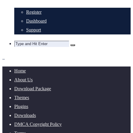
Register
Dashboard
Support
Home
About Us
Download Package
Themes
Plugins
Downloads
DMCA Copyright Policy