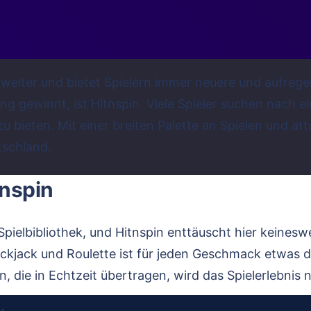
 weiter und bietet Spielern immer neuere und aufrege
 gewinnt, ist Hitnspin. Viele Spieler suchen nach 
 bieten. Mit einer breiten Palette an Spielen und attr
tschland.
tnspin
Spielbibliothek, und Hitnspin enttäuscht hier keines
ckjack und Roulette ist für jeden Geschmack etwas
rn, die in Echtzeit übertragen, wird das Spielerlebni