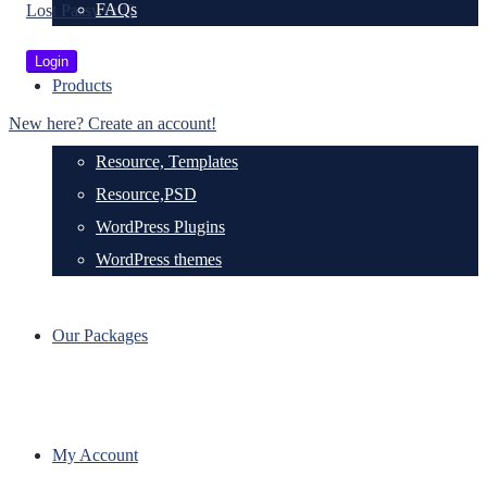
FAQs
Lost Password?
Products
New here? Create an account!
Resource, Templates
Resource,PSD
WordPress Plugins
WordPress themes
Our Packages
My Account