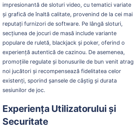
impresionantă de sloturi video, cu tematici variate
și grafică de înaltă calitate, provenind de la cei mai
reputați furnizori de software. Pe lângă sloturi,
secțiunea de jocuri de masă include variante
populare de ruletă, blackjack și poker, oferind o
experiență autentică de cazinou. De asemenea,
promoțiile regulate și bonusurile de bun venit atrag
noi jucători și recompensează fidelitatea celor
existenți, sporind șansele de câștig și durata
sesiunilor de joc.
Experiența Utilizatorului și
Securitate