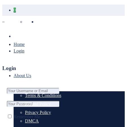
0
Your cart is empty.
Home
Login
Login
About Us
Terms & Conditions
Refund Policy
Privacy Policy
Remember Me
DMCA