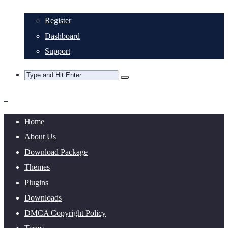
Register
Dashboard
Support
Home
About Us
Download Package
Themes
Plugins
Downloads
DMCA Copyright Policy