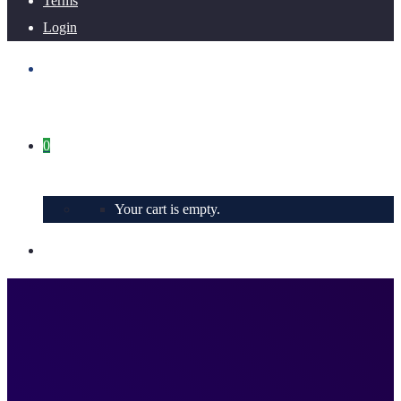
Terms
Login
0
Your cart is empty.