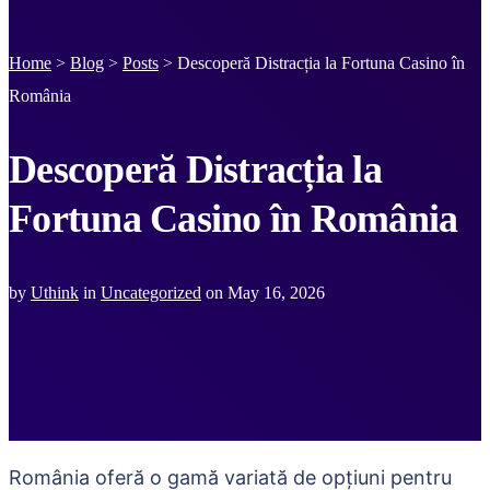
Home
>
Blog
>
Posts
>
Descoperă Distracția la Fortuna Casino în
România
Descoperă Distracția la
Fortuna Casino în România
by
Uthink
in
Uncategorized
on
May 16, 2026
România oferă o gamă variată de opțiuni pentru