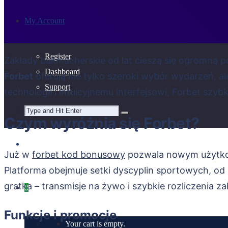
My Account
Register
Zakłady bukmacherskie od lat cieszą się ogromną po
Dashboard
Forbet
oferują nie tylko szeroki wybór wydarzeń, a
Support
technologii i intuicyjnemu interfejsowi, Forbet szy
Czym wyróżnia się Forbet?
Już w
forbet kod bonusowy
pozwala nowym użytkow
Platforma obejmuje setki dyscyplin sportowych, od 
gratka – transmisje na żywo i szybkie rozliczenia za
0
Funkcje i promocje
Your cart is empty.