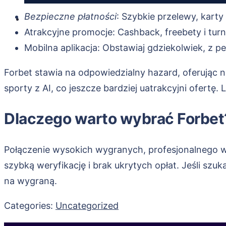
Bezpieczne płatności
: Szybkie przelewy, karty 
Atrakcyjne promocje: Cashback, freebety i turn
Mobilna aplikacja: Obstawiaj gdziekolwiek, z pe
Forbet stawia na odpowiedzialny hazard, oferując n
sporty z AI, co jeszcze bardziej uatrakcyjni ofer
Dlaczego warto wybrać Forbet
Połączenie wysokich wygranych, profesjonalnego w
szybką weryfikację i brak ukrytych opłat. Jeśli sz
na wygraną.
Categories:
Uncategorized