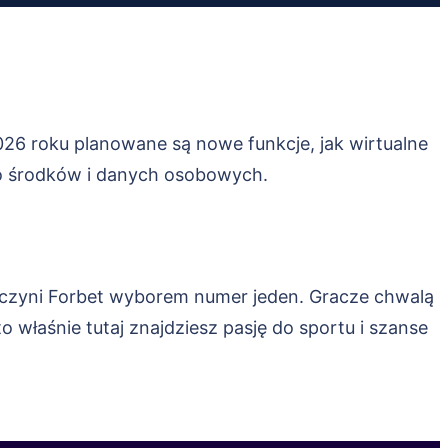
026 roku planowane są nowe funkcje, jak wirtualne
two środków i danych osobowych.
P czyni Forbet wyborem numer jeden. Gracze chwalą
 właśnie tutaj znajdziesz pasję do sportu i szanse