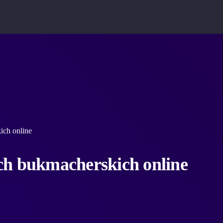
ich online
ch bukmacherskich online