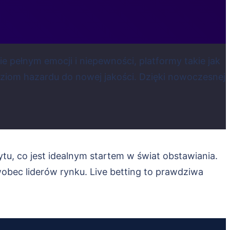
e pełnym emocji i niepewności, platformy takie jak
oziom hazardu do nowej jakości. Dzięki nowoczesnej
 co jest idealnym startem w świat obstawiania.
wobec liderów rynku. Live betting to prawdziwa