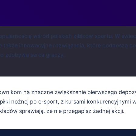
pularnością wśród polskich kibiców sportu. W świeci
le także innowacyjne rozwiązania, które podnoszą p
bko zdobywa serca graczy.
nikom na znaczne zwiększenie pierwszego depozytu,
piłki nożnej po e-sport, z kursami konkurencyjnymi 
kładów sprawiają, że nie przegapisz żadnej akcji.