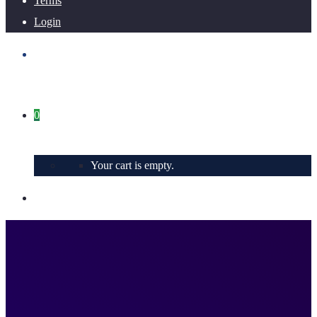
Terms
Login
0
Your cart is empty.