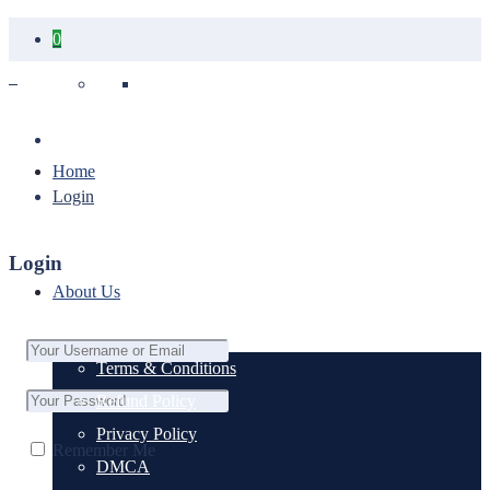
0
Your cart is empty.
Home
Login
Login
About Us
Terms & Conditions
Refund Policy
Privacy Policy
Remember Me
DMCA