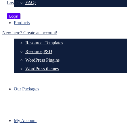
FAQs
Lost Password?
Products
New here? Create an account!
Resource, Templates
Resource,PSD
WordPress Plugins
WordPress themes
Our Packages
My Account