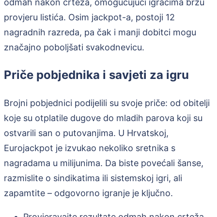
odmah nakon crteža, omogućujući igračima brzu
provjeru listića. Osim jackpot-a, postoji 12
nagradnih razreda, pa čak i manji dobitci mogu
značajno poboljšati svakodnevicu.
Priče pobjednika i savjeti za igru
Brojni pobjednici podijelili su svoje priče: od obitelji
koje su otplatile dugove do mladih parova koji su
ostvarili san o putovanjima. U Hrvatskoj,
Eurojackpot je izvukao nekoliko sretnika s
nagradama u milijunima. Da biste povećali šanse,
razmislite o sindikatima ili sistemskoj igri, ali
zapamtite – odgovorno igranje je ključno.
Provjeravajte rezultate odmah nakon crteža.