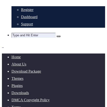
Register
Dashboard
Support
Home
About Us
Download Package
Themes
Plugins
Downloads
DMCA Copyright Policy