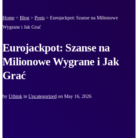
Home
>
Blog
>
Posts
>
Eurojackpot: Szanse na Milionowe
Wygrane i Jak Grać
Eurojackpot: Szanse na
Milionowe Wygrane i Jak
Grać
by
Uthink
in
Uncategorized
on
May 16, 2026