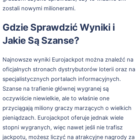
zostali nowymi milionerami.
Gdzie Sprawdzić Wyniki i
Jakie Są Szanse?
Najnowsze wyniki Eurojackpot można znaleźć na
oficjalnych stronach dystrybutorów loterii oraz na
specjalistycznych portalach informacyjnych.
Szanse na trafienie głównej wygranej są
oczywiście niewielkie, ale to właśnie one
przyciągają miliony graczy marzących o wielkich
pieniądzach. Eurojackpot oferuje jednak wiele
stopni wygranych, więc nawet jeśli nie trafisz
jackpotu, możesz liczyć na atrakcyjne nagrody za