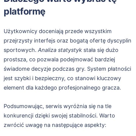
platformę
Użytkownicy doceniają przede wszystkim
przejrzysty interfejs oraz bogatą ofertę dyscyplin
sportowych.
Analiza statystyk
stała się dużo
prostsza, co pozwala podejmować bardziej
świadome decyzje podczas gry. System płatności
jest szybki i bezpieczny, co stanowi kluczowy
element dla każdego profesjonalnego gracza.
Podsumowując, serwis wyróżnia się na tle
konkurencji dzięki swojej stabilności. Warto
zwrócić uwagę na następujące aspekty: