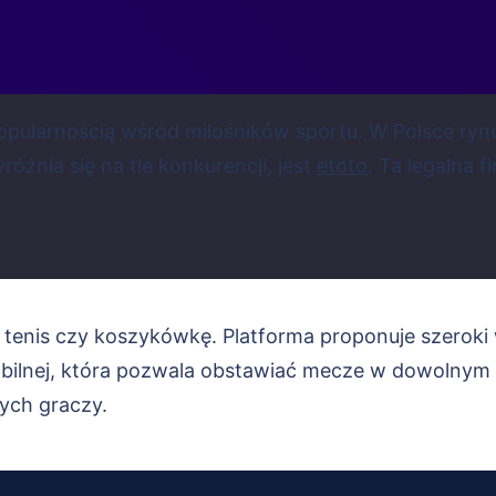
opularnością wśród miłośników sportu. W Polsce ryne
óżnia się na tle konkurencji, jest
etoto
. Ta legalna 
, tenis czy koszykówkę. Platforma proponuje szeroki 
mobilnej, która pozwala obstawiać mecze w dowolnym 
ych graczy.