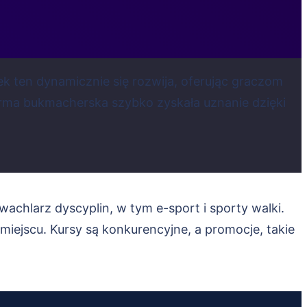
k ten dynamicznie się rozwija, oferując graczom
firma bukmacherska szybko zyskała uznanie dzięki
wachlarz dyscyplin, w tym e-sport i sporty walki.
miejscu. Kursy są konkurencyjne, a promocje, takie