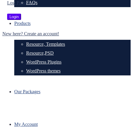
FAQs
Lost Password?
Products
New here? Create an account!
Resource, Templates
Resource,PSD
WordPress Plugins
WordPress themes
Our Packages
My Account