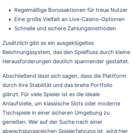
Regelmäßige Bonusaktionen für treue Nutzer
Eine große Vielfalt an Live-Casino-Optionen
Schnelle und sichere Zahlungsmethoden
Zusätzlich
gibt es ein ausgeklügeltes
Belohnungssystem, das den Spielfluss durch kleine
Herausforderungen deutlich spannender gestaltet.
Abschließend lässt sich sagen, dass die Plattform
durch ihre Stabilität und das breite Portfolio
glänzt. Für viele Spieler ist es die ideale
Anlaufstelle, um klassische Slots oder moderne
Tischspiele in einer sicheren Umgebung zu
genießen. Wer auf der Suche nach einer
abwechslungsreichen Spielerfahrung ist, wird hier