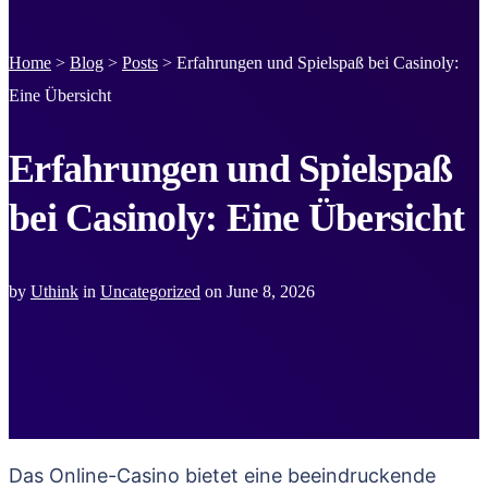
Home
>
Blog
>
Posts
>
Erfahrungen und Spielspaß bei Casinoly:
Eine Übersicht
Erfahrungen und Spielspaß
bei Casinoly: Eine Übersicht
by
Uthink
in
Uncategorized
on
June 8, 2026
Das Online-Casino bietet eine beeindruckende