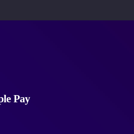
ple Pay