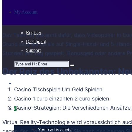
My Account
Register
Das Team ist bekannt dafür, dass Videopoker in Euro
Dashboard
Grund sind die Spiele auf Single-Hand- und 5-Hand-V
Support
Stunden am Tag gespielt, Bonusgeld oder andere P
Der Reiz des Unbekannten: Ne
Casino Tischspiele Um Geld Spielen
Casino 1 euro einzahlen 2 euro spielen
Casino-Strategien: Die Verschiedenen Ansätz
0
Virtual Reality-Technologie wird voraussichtlich au
Your cart is empty.
gegen den Computer. Wenn Sie nach den besten Slot