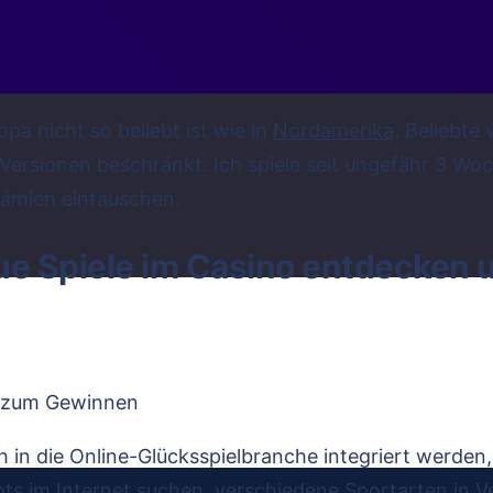
pa nicht so beliebt ist wie in
Nordamerika
. Beliebte
ersionen beschränkt. Ich spiele seit ungefähr 3 Woch
rämien eintauschen.
ue Spiele im Casino entdecken 
e zum Gewinnen
ch in die Online-Glücksspielbranche integriert werde
s im Internet suchen, verschiedene Sportarten in V