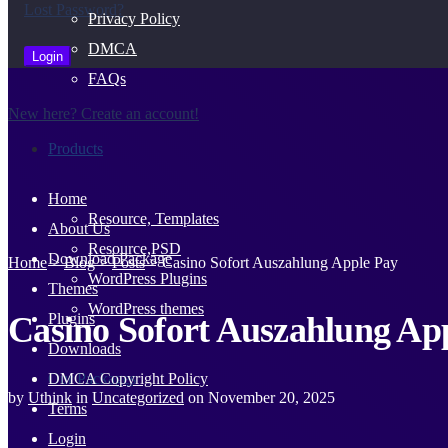
Lost Password?
Privacy Policy
DMCA
FAQs
New here? Create an account!
Products
Home
Resource, Templates
About Us
Resource,PSD
Download Package
Home
>
Blog
>
Posts
>
Casino Sofort Auszahlung Apple Pay
WordPress Plugins
Themes
WordPress themes
Casino Sofort Auszahlung Ap
Plugins
Downloads
Our Packages
DMCA Copyright Policy
by
Uthink
in
Uncategorized
on
November 20, 2025
Terms
Login