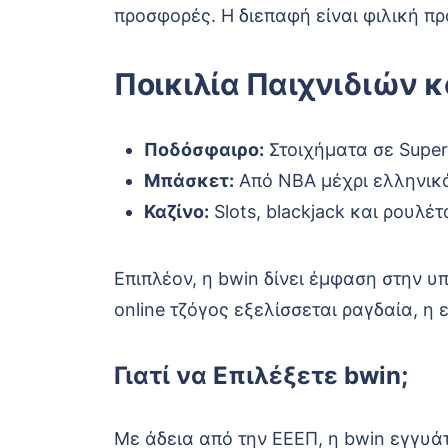
προσφορές. Η διεπαφή είναι φιλική πρ
Ποικιλία Παιχνιδιών 
Ποδόσφαιρο:
Στοιχήματα σε Super
Μπάσκετ:
Από NBA μέχρι ελληνικ
Καζίνο:
Slots, blackjack και ρουλέ
Επιπλέον, η bwin δίνει έμφαση στην υπ
online τζόγος εξελίσσεται ραγδαία, η
Γιατί να Επιλέξετε bwin;
Με άδεια από την ΕΕΕΠ, η bwin εγγυάτ