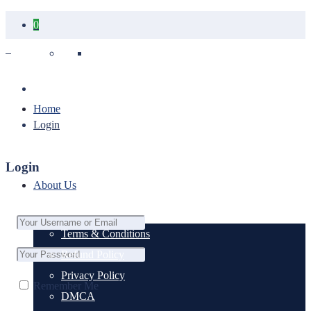
0
Your cart is empty.
Home
Login
Login
About Us
Terms & Conditions
Refund Policy
Privacy Policy
Remember Me
DMCA