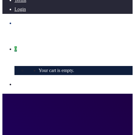
Terms
Login
0
Your cart is empty.