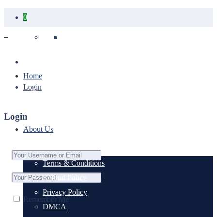
0
Your cart is empty.
Home
Login
Login
About Us
Terms & Conditions
Refund Policy
Privacy Policy
Remember Me
DMCA