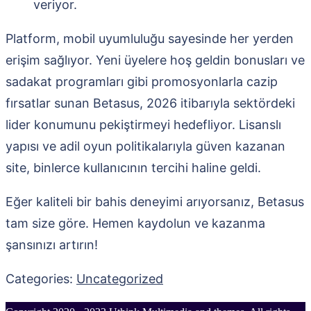
veriyor.
Platform, mobil uyumluluğu sayesinde her yerden
erişim sağlıyor. Yeni üyelere hoş geldin bonusları ve
sadakat programları gibi promosyonlarla cazip
fırsatlar sunan Betasus, 2026 itibarıyla sektördeki
lider konumunu pekiştirmeyi hedefliyor. Lisanslı
yapısı ve adil oyun politikalarıyla güven kazanan
site, binlerce kullanıcının tercihi haline geldi.
Eğer kaliteli bir bahis deneyimi arıyorsanız, Betasus
tam size göre. Hemen kaydolun ve kazanma
şansınızı artırın!
Categories:
Uncategorized