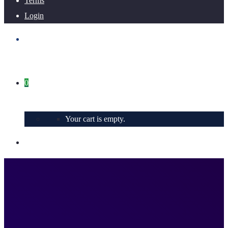
Terms
Login
0
Your cart is empty.