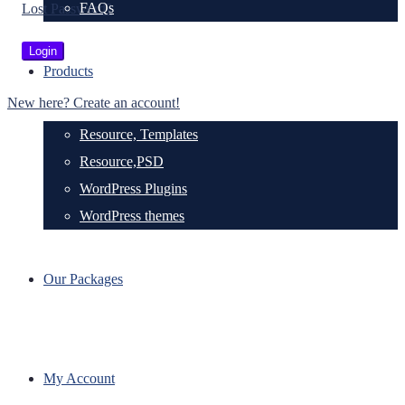
FAQs
Lost Password?
Products
New here? Create an account!
Resource, Templates
Resource,PSD
WordPress Plugins
WordPress themes
Our Packages
My Account