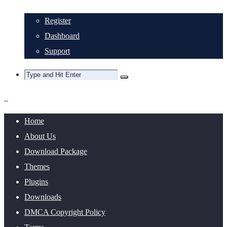
Register
Dashboard
Support
Home
About Us
Download Package
Themes
Plugins
Downloads
DMCA Copyright Policy