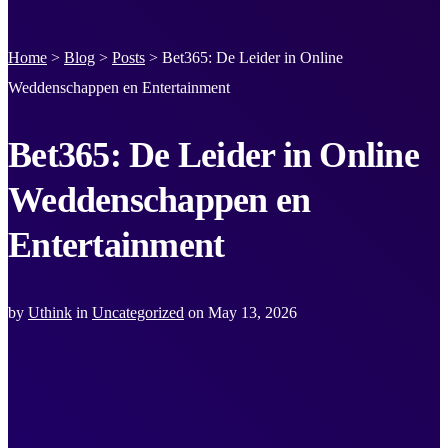
Home
>
Blog
>
Posts
>
Bet365: De Leider in Online
Weddenschappen en Entertainment
Bet365: De Leider in Online
Weddenschappen en
Entertainment
by
Uthink
in
Uncategorized
on
May 13, 2026