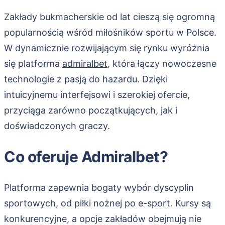
Zakłady bukmacherskie od lat cieszą się ogromną
popularnością wśród miłośników sportu w Polsce.
W dynamicznie rozwijającym się rynku wyróżnia
się platforma
admiralbet
, która łączy nowoczesne
technologie z pasją do hazardu. Dzięki
intuicyjnemu interfejsowi i szerokiej ofercie,
przyciąga zarówno początkujących, jak i
doświadczonych graczy.
Co oferuje Admiralbet?
Platforma zapewnia bogaty wybór dyscyplin
sportowych, od piłki nożnej po e-sport. Kursy są
konkurencyjne, a opcje zakładów obejmują nie