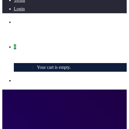
Terms
Login
0
Your cart is empty.