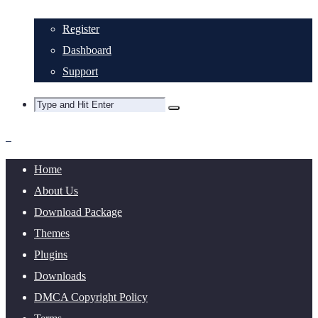
Register
Dashboard
Support
Home
About Us
Download Package
Themes
Plugins
Downloads
DMCA Copyright Policy