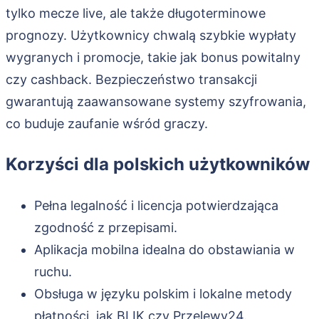
tylko mecze live, ale także długoterminowe
prognozy. Użytkownicy chwalą szybkie wypłaty
wygranych i promocje, takie jak bonus powitalny
czy cashback. Bezpieczeństwo transakcji
gwarantują zaawansowane systemy szyfrowania,
co buduje zaufanie wśród graczy.
Korzyści dla polskich użytkowników
Pełna legalność i licencja potwierdzająca
zgodność z przepisami.
Aplikacja mobilna idealna do obstawiania w
ruchu.
Obsługa w języku polskim i lokalne metody
płatności, jak BLIK czy Przelewy24.