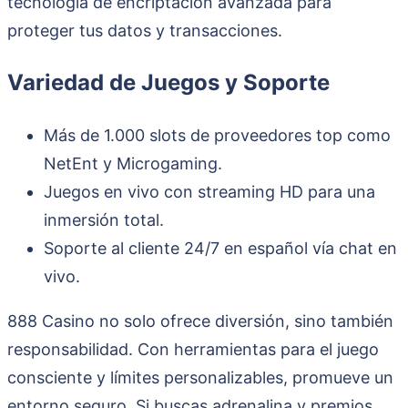
tecnología de encriptación avanzada para
proteger tus datos y transacciones.
Variedad de Juegos y Soporte
Más de 1.000 slots de proveedores top como
NetEnt y Microgaming.
Juegos en vivo con streaming HD para una
inmersión total.
Soporte al cliente 24/7 en español vía chat en
vivo.
888 Casino no solo ofrece diversión, sino también
responsabilidad. Con herramientas para el juego
consciente y límites personalizables, promueve un
entorno seguro. Si buscas adrenalina y premios