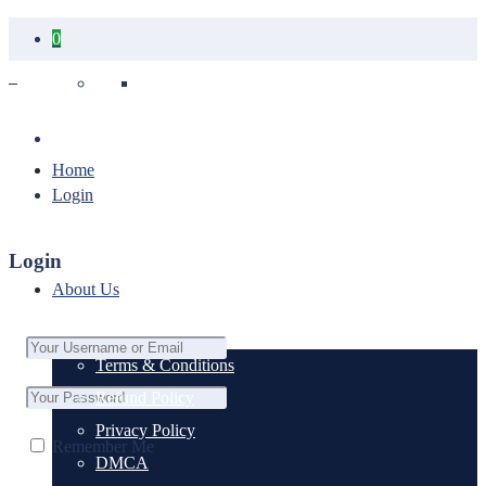
0
Your cart is empty.
Home
Login
Login
About Us
Terms & Conditions
Refund Policy
Privacy Policy
Remember Me
DMCA