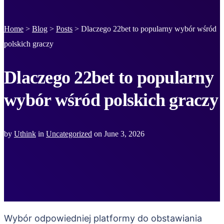
Home
>
Blog
>
Posts
>
Dlaczego 22bet to popularny wybór wśród
polskich graczy
Dlaczego 22bet to popularny
wybór wśród polskich graczy
by
Uthink
in
Uncategorized
on
June 3, 2026
Wybór odpowiedniej platformy do obstawiania