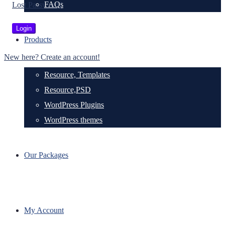
FAQs
Lost Password?
Products
New here? Create an account!
Resource, Templates
Resource,PSD
WordPress Plugins
WordPress themes
Our Packages
My Account