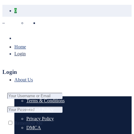
0
Your cart is empty.
Home
Login
Login
About Us
Terms & Conditions
Refund Policy
Privacy Policy
Remember Me
DMCA