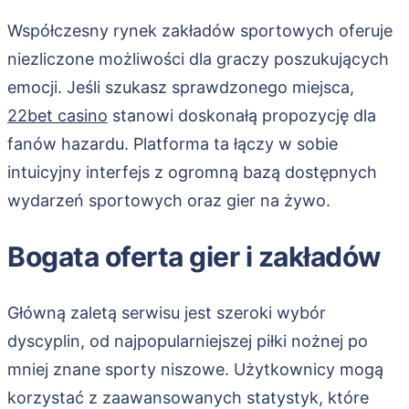
Współczesny rynek zakładów sportowych oferuje
niezliczone możliwości dla graczy poszukujących
emocji. Jeśli szukasz sprawdzonego miejsca,
22bet casino
stanowi doskonałą propozycję dla
fanów hazardu. Platforma ta łączy w sobie
intuicyjny interfejs z ogromną bazą dostępnych
wydarzeń sportowych oraz gier na żywo.
Bogata oferta gier i zakładów
Główną zaletą serwisu jest szeroki wybór
dyscyplin, od najpopularniejszej piłki nożnej po
mniej znane sporty niszowe. Użytkownicy mogą
korzystać z zaawansowanych statystyk, które