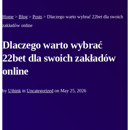
Home
>
Blog
>
Posts
>
Dlaczego warto wybrać 22bet dla swoich
zakładów online
Dlaczego warto wybrać
22bet dla swoich zakładów
online
by
Uthink
in
Uncategorized
on
May 25, 2026