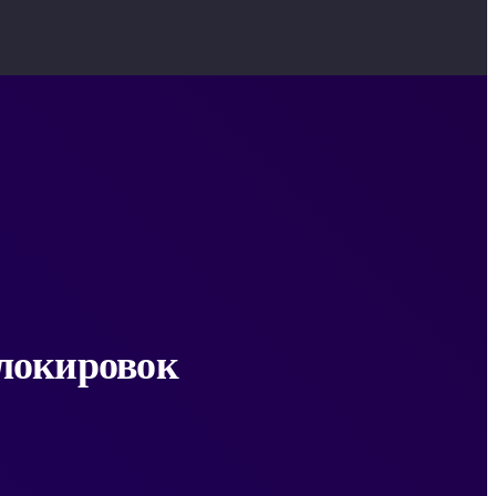
Блокировок