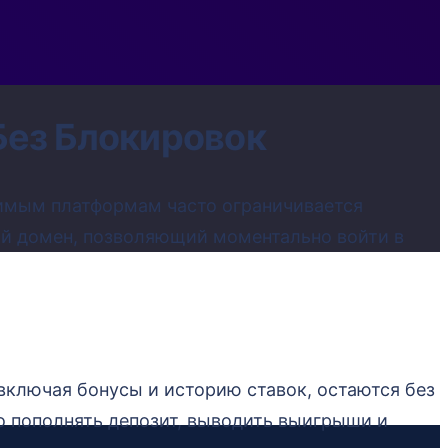
Без Блокировок
имым платформам часто ограничивается
й домен, позволяющий моментально войти в
 включая бонусы и историю ставок, остаются без
о пополнять депозит, выводить выигрыши и