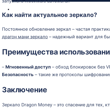
запускать любимые автоматы.
Как найти актуальное зеркало?
Постоянное обновление зеркал – частая практик
драгон мани зеркало
– надежный вариант для бы
Преимущества использовани
–
Мгновенный доступ
– обход блокировок без V
Безопасность
– такие же протоколы шифрования,
Заключение
Зеркало Dragon Money – это спасение для тех, к